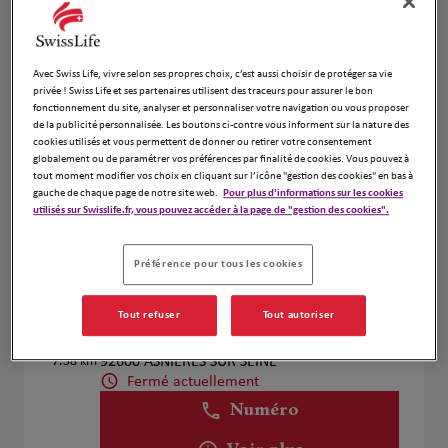
Amoyal Florent
Avec Swiss Life, vivre selon ses propres choix, c’est aussi choisir de protéger sa vie
4
privée ! Swiss Life et ses partenaires utilisent des traceurs pour assurer le bon
26 Rue de Prony
fonctionnement du site, analyser et personnaliser votre navigation ou vous proposer
6.32 km
92600 Asnières sur Seine
de la publicité personnalisée. Les boutons ci-contre vous informent sur la nature des
Fermé actuellement
cookies utilisés et vous permettent de donner ou retirer votre consentement
Ouvert sur rdv 09:00 - 20:00
globalement ou de paramétrer vos préférences par finalité de cookies. Vous pouvez à
tout moment modifier vos choix en cliquant sur l’icône "gestion des cookies" en bas à
Numéro
gauche de chaque page de notre site web.
Pour plus d'informations sur les cookies
utilisés sur Swisslife.fr, vous pouvez accéder à la page de "gestion des cookies".
Voir plus
Préférence pour tous les cookies
HERMABEISSIERE Laurent
5
Tout refuser
Tout autoriser
3 GRANDE RUE CHARLES DE GAULLE
7.38 km
92600 ASNIERES SUR SEINE
Fermé actuellement
Numéro