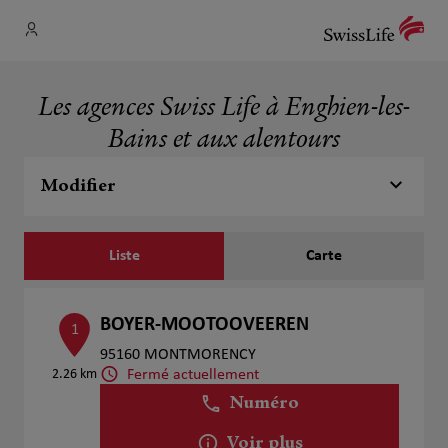
Les agences Swiss Life à Enghien-les-
Bains et aux alentours
Modifier
Liste
Carte
BOYER-MOOTOOVEEREN
1
95160 MONTMORENCY
Fermé actuellement
2.26 km
Numéro
Voir plus