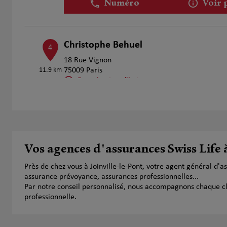
Numéro
Voir 
Christophe Behuel
4
18 Rue Vignon
11.9 km
75009 Paris
Fermé aujourd'hui
Numéro
Voir 
Hugo HONSAI
5
Vos agences d'assurances Swiss Life à
16 Rue Surcouf
12.53 km
75007 Paris
Près de chez vous à Joinville-le-Pont, votre agent général d
Fermé aujourd'hui
assurance prévoyance, assurances professionnelles...
Numéro
Voir 
Par notre conseil personnalisé, nous accompagnons chaque clien
professionnelle.