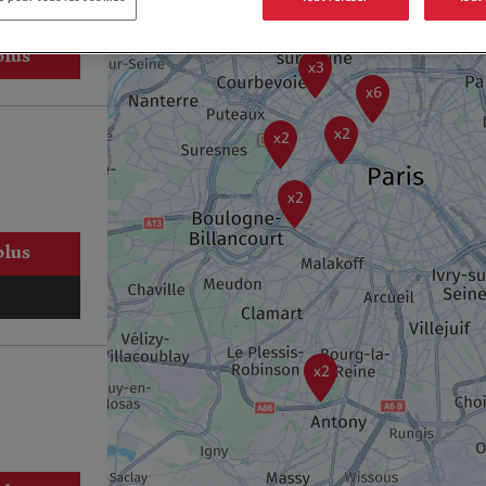
plus
x3
x6
x2
x2
x2
plus
x2