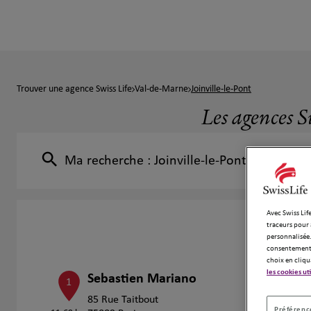
Trouver une agence Swiss Life
Val-de-Marne
Joinville-le-Pont
Les agences Sw
Ma recherche :
Joinville-le-Pont
Avec Swiss Life
traceurs pour 
personnalisée.
consentement 
choix en cliqu
les cookies ut
Sebastien Mariano
1
85 Rue Taitbout
Préférence