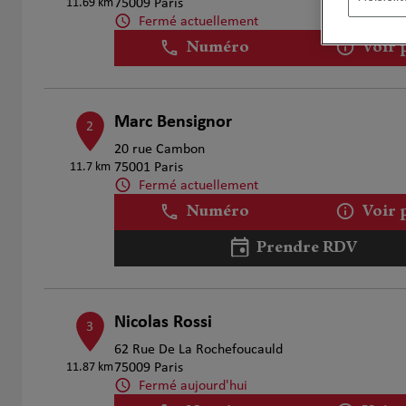
11.69 km
75009 Paris
Fermé actuellement
Numéro
Voir 
Marc Bensignor
2
20 rue Cambon
11.7 km
75001 Paris
Fermé actuellement
Numéro
Voir 
Prendre RDV
Nicolas Rossi
3
62 Rue De La Rochefoucauld
11.87 km
75009 Paris
Fermé aujourd'hui