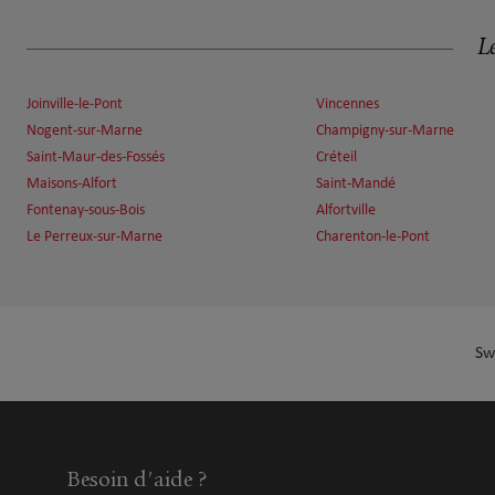
Benoît Fritsch
6
3 avenue de Clichy
Le
12.58 km
75017 Paris
Fermé aujourd'hui
Joinville-le-Pont
Vincennes
Numéro
Voir 
Nogent-sur-Marne
Champigny-sur-Marne
Saint-Maur-des-Fossés
Créteil
Maisons-Alfort
Saint-Mandé
Christophe Behuel
7
Fontenay-sous-Bois
Alfortville
115 Rue Saint Dominique
Le Perreux-sur-Marne
Charenton-le-Pont
12.79 km
75007 Paris 7ème
Fermé aujourd'hui
Numéro
Voir 
Sw
Gregory Hudson
8
214 Rue De La Croix Nivert
13.28 km
75015 Paris
Besoin d'aide ?
Fermé aujourd'hui