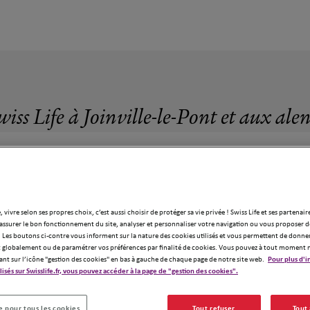
iss Life à Joinville-le-Pont et aux ale
, vivre selon ses propres choix, c’est aussi choisir de protéger sa vie privée ! Swiss Life et ses partenair
70 agences Swiss Life à Joinville-le-Pont
assurer le bon fonctionnement du site, analyser et personnaliser votre navigation ou vous proposer de
 Les boutons ci-contre vous informent sur la nature des cookies utilisés et vous permettent de donner
globalement ou de paramétrer vos préférences par finalité de cookies. Vous pouvez à tout moment 
ant sur l’icône "gestion des cookies" en bas à gauche de chaque page de notre site web.
Pour plus d'i
ilisés sur Swisslife.fr, vous pouvez accéder à la page de "gestion des cookies".
 pour tous les cookies
Tout refuser
Tout