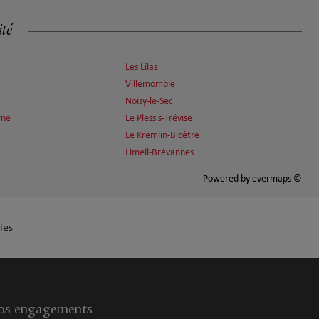
ité
Les Lilas
Villemomble
Noisy-le-Sec
rne
Le Plessis-Trévise
Le Kremlin-Bicêtre
Limeil-Brévannes
Powered by
evermaps ©
ies
s engagements