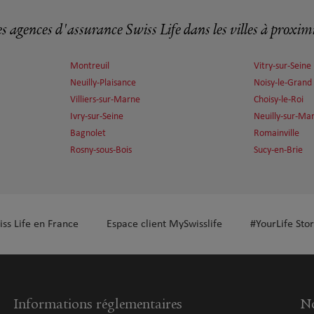
s agences d'assurance Swiss Life dans les villes à proxim
Montreuil
Vitry-sur-Seine
plus
Neuilly-Plaisance
Noisy-le-Grand
Villiers-sur-Marne
Choisy-le-Roi
Ivry-sur-Seine
Neuilly-sur-Ma
Bagnolet
Romainville
Rosny-sous-Bois
Sucy-en-Brie
plus
iss Life en France
Espace client MySwisslife
#YourLife Stor
Informations réglementaires
No