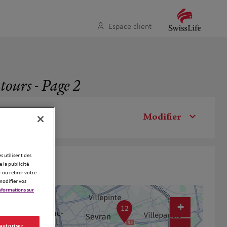
Espace client
ntours - Page 2
Modifier
es utilisent des
 la publicité
 ou retirer votre
modifier vos
nformations sur
+
12
 autoriser