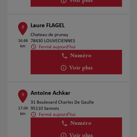
Voir plus
Laure FLAGEL
8
Chateau de prunay
16.66
78430 LOUVECIENNES
km
Fermé aujourd'hui
Numéro
Voir plus
Antoine Achkar
9
31 Boulevard Charles De Gaulle
17.04
95110 Sannois
km
Fermé aujourd'hui
Numéro
Voir plus