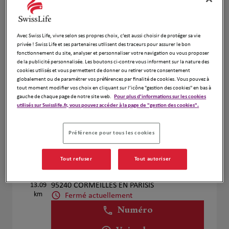
Voir plus
Avec Swiss Life, vivre selon ses propres choix, c’est aussi choisir de protéger sa vie
privée ! Swiss Life et ses partenaires utilisent des traceurs pour assurer le bon
Fabrice Besnard
4
fonctionnement du site, analyser et personnaliser votre navigation ou vous proposer
65 Avenue De La Republique
de la publicité personnalisée. Les boutons ci-contre vous informent sur la nature des
cookies utilisés et vous permettent de donner ou retirer votre consentement
12.12
78500 Sartrouville
globalement ou de paramétrer vos préférences par finalité de cookies. Vous pouvez à
km
Fermé aujourd'hui
tout moment modifier vos choix en cliquant sur l’icône "gestion des cookies" en bas à
Numéro
gauche de chaque page de notre site web.
Pour plus d'informations sur les cookies
utilisés sur Swisslife.fr, vous pouvez accéder à la page de "gestion des cookies".
Voir plus
Préférence pour tous les cookies
Maxime Chevalier
Tout refuser
Tout autoriser
5
2 RUE CHARLES FOURIER
13.09
95240 CORMEILLES EN PARISIS
km
Fermé actuellement
Numéro