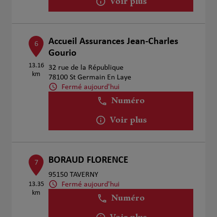
Voir plus
Accueil Assurances Jean-Charles
6
Gourio
13.16
32 rue de la République
km
78100 St Germain En Laye
Fermé aujourd'hui
Numéro
Voir plus
BORAUD FLORENCE
7
95150 TAVERNY
Fermé aujourd'hui
13.35
km
Numéro