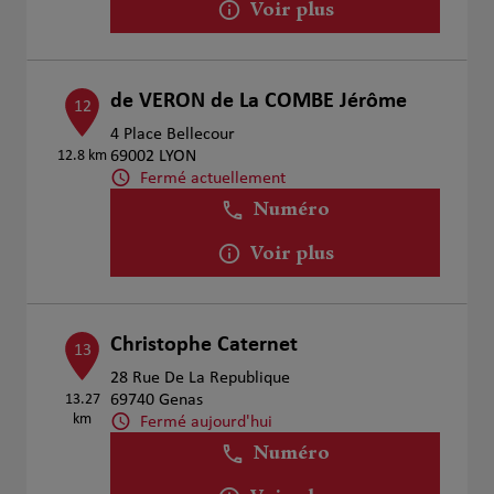
Voir plus
de VERON de La COMBE Jérôme
12
4 Place Bellecour
12.8 km
69002 LYON
Fermé actuellement
Numéro
Voir plus
Christophe Caternet
13
28 Rue De La Republique
13.27
69740 Genas
km
Fermé aujourd'hui
Numéro