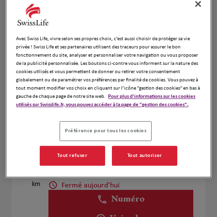
Voir plus
Avec Swiss Life, vivre selon ses propres choix, c’est aussi choisir de protéger sa vie
Arnaud Duchene
4
privée ! Swiss Life et ses partenaires utilisent des traceurs pour assurer le bon
fonctionnement du site, analyser et personnaliser votre navigation ou vous proposer
12 RUE DU LAUTARET
de la publicité personnalisée. Les boutons ci-contre vous informent sur la nature des
10.41
69330 JONAGE
cookies utilisés et vous permettent de donner ou retirer votre consentement
km
Fermé aujourd'hui
globalement ou de paramétrer vos préférences par finalité de cookies. Vous pouvez à
tout moment modifier vos choix en cliquant sur l’icône "gestion des cookies" en bas à
Numéro
gauche de chaque page de notre site web.
Pour plus d'informations sur les cookies
utilisés sur Swisslife.fr, vous pouvez accéder à la page de "gestion des cookies".
Voir plus
Préférence pour tous les cookies
Jean-Brice Durand Et David Doizon
5
Tout refuser
Tout autoriser
19 Chemin Du Buyat
10.86
69370 St Didier Au Mont D Or
km
Fermé aujourd'hui
Numéro