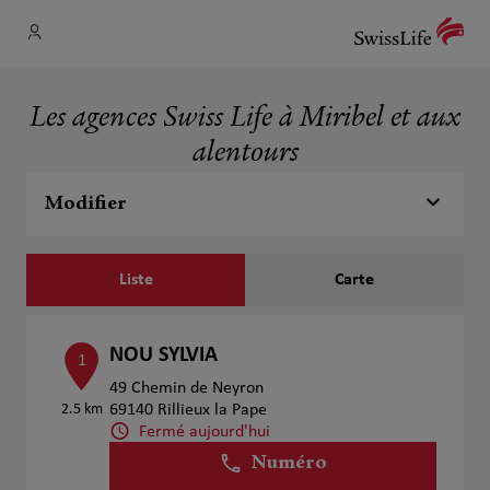
Les agences Swiss Life à Miribel et aux
alentours
Modifier
Liste
Carte
NOU SYLVIA
1
49 Chemin de Neyron
2.5 km
69140 Rillieux la Pape
Fermé aujourd'hui
Numéro