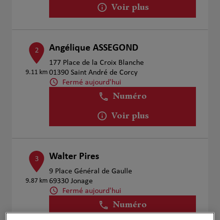
Voir plus
Angélique ASSEGOND
2
177 Place de la Croix Blanche
9.11 km
01390 Saint André de Corcy
Fermé aujourd'hui
Numéro
Voir plus
Walter Pires
3
9 Place Général de Gaulle
9.87 km
69330 Jonage
Fermé aujourd'hui
Numéro