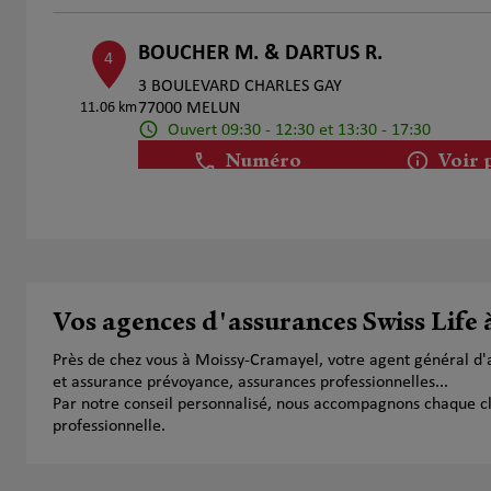
BOUCHER M. & DARTUS R.
4
3 BOULEVARD CHARLES GAY
11.06 km
77000 MELUN
Ouvert 09:30 - 12:30 et 13:30 - 17:30
Numéro
Voir 
Fabrice BOULAY
5
13 Rue de Juvisy
17.44 km
91200 Athis Mons
Vos agences d'assurances Swiss Life
Ouvert 09:00 - 12:00 et 13:00 - 18:00
Numéro
Voir 
Près de chez vous à Moissy-Cramayel, votre agent général d'
et assurance prévoyance, assurances professionnelles...
Par notre conseil personnalisé, nous accompagnons chaque clien
professionnelle.
Corinne Peron
6
40 Avenue de la Cour de France