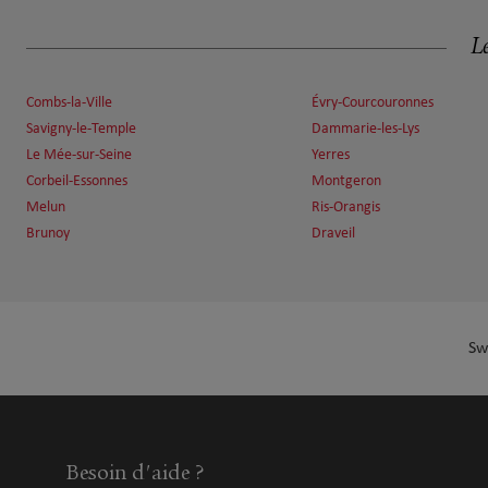
18.28 km
91260 Juvisy sur Orge
Ouvert 09:30 - 12:00 et 14:00 - 17:30
Le
Numéro
Voir 
Combs-la-Ville
Évry-Courcouronnes
Savigny-le-Temple
Dammarie-les-Lys
Sébastien CHEVALLIER
Le Mée-sur-Seine
Yerres
7
Corbeil-Essonnes
Montgeron
94490 Ormesson sur Marne
Melun
Ris-Orangis
Ouvert 08:30 - 18:30
18.35 km
Brunoy
Draveil
Numéro
Voir 
Roquain Nicolas
8
Sw
50 Avenue de la République
19.97 km
77340 PONTAULT COMBAULT
Ouvert 09:30 - 12:30 et 14:00 - 18:00
Numéro
Voir 
Besoin d'aide ?