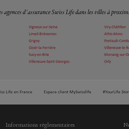
s agences d'assurance Swiss Life dans les villes à proxim
plus
Vigneux-sur-Seine
Viry-Châtillon
Limeil-Brévannes
Athis-Mons
Grigny
Pontault-Comb
Ozoir-la-Ferrière
Villeneuve-le-R
Sucy-en-Brie
Morsang-sur-O
Villeneuve-Saint-Georges
Orly
plus
iss Life en France
Espace client MySwisslife
#YourLife Stor
plus
Informations réglementaires
No