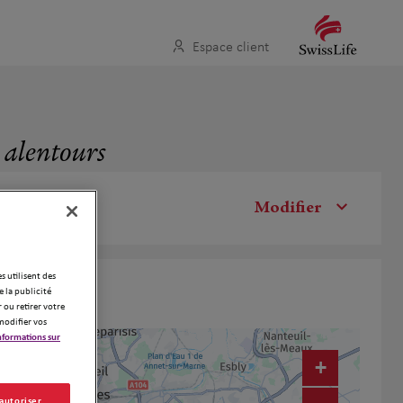
Espace client
 alentours
Modifier
es utilisent des
 la publicité
 ou retirer votre
modifier vos
nformations sur
+
 autoriser