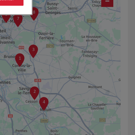
−
12
8
9
7
3
1
2
4