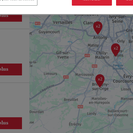
plus
x2
x2
plus
x2
plus