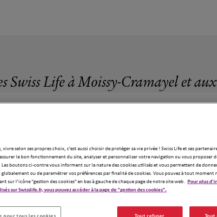
es Swiss Life à Moissy-Cramayel et aux
, vivre selon ses propres choix, c’est aussi choisir de protéger sa vie privée ! Swiss Life et ses partenair
25 agences Swiss Life à Moissy-Cramayel
assurer le bon fonctionnement du site, analyser et personnaliser votre navigation ou vous proposer de
 Les boutons ci-contre vous informent sur la nature des cookies utilisés et vous permettent de donner
globalement ou de paramétrer vos préférences par finalité de cookies. Vous pouvez à tout moment 
ant sur l’icône "gestion des cookies" en bas à gauche de chaque page de notre site web.
Pour plus d'i
ilisés sur Swisslife.fr, vous pouvez accéder à la page de "gestion des cookies".
x5
 pour tous les cookies
Tout refuser
Tout