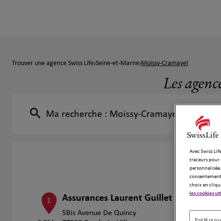
Trouver une agence Swiss Life
Seine-et-Marne
Moissy-Cramayel
Les agenc
Ma recherche :
Moissy-Cramayel
Avec Swiss Life
traceurs pour 
personnalisée.
consentement 
choix en cliqu
les cookies ut
Assurances Laurent Guillet
1
5Bis Avenue De Quincy
Préférence