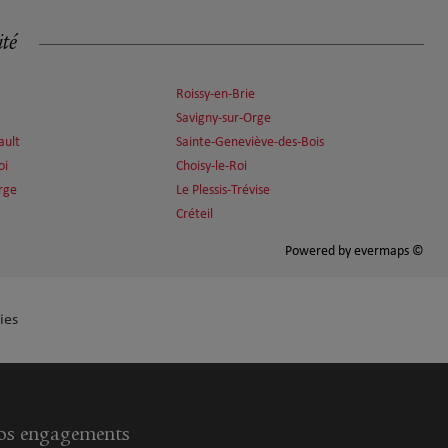
ité
Roissy-en-Brie
Savigny-sur-Orge
ault
Sainte-Geneviève-des-Bois
oi
Choisy-le-Roi
rge
Le Plessis-Trévise
Créteil
Powered by
evermaps ©
ies
s engagements