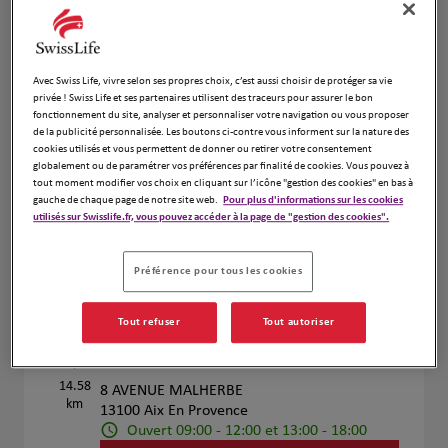
Voir plus
Avec Swiss Life, vivre selon ses propres choix, c’est aussi choisir de protéger sa vie
Jean-Marc BARRAL et Nicolas VILA
4
privée ! Swiss Life et ses partenaires utilisent des traceurs pour assurer le bon
PALLEJA
fonctionnement du site, analyser et personnaliser votre navigation ou vous proposer
de la publicité personnalisée. Les boutons ci-contre vous informent sur la nature des
14.3 km
29 Rue Portalis
cookies utilisés et vous permettent de donner ou retirer votre consentement
13100 Aix en Provence
globalement ou de paramétrer vos préférences par finalité de cookies. Vous pouvez à
Fermé actuellement
tout moment modifier vos choix en cliquant sur l’icône "gestion des cookies" en bas à
gauche de chaque page de notre site web.
Pour plus d'informations sur les cookies
Numéro
utilisés sur Swisslife.fr, vous pouvez accéder à la page de "gestion des cookies".
Voir plus
Préférence pour tous les cookies
Tout refuser
Tout autoriser
Pierre CORTADE et Anne
5
COQUILLAUD
14.58
8 AVENUE MALHERBE
km
13100 Aix En Provence
Ouvert 09:00 - 12:00 et 13:00 - 18:00