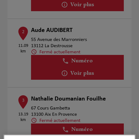
Voir plus
Aude AUDIBERT
2
55 Avenue des Marronniers
11.09
13112 La Destrousse
km
Fermé actuellement
Numéro
Voir plus
Nathalie Doumanian Fouilhe
3
67 Cours Gambetta
13.19
13100 Aix En Provence
km
Fermé actuellement
Numéro