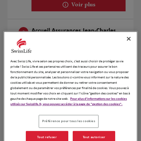
Voir plus
Accueil Assurances Jean-Charles
2
Gourio
21.93
32 rue de la République
km
78100 St Germain En Laye
Fermé aujourd'hui
Avec Swiss Life, vivre selon ses propres choix, c’est aussi choisir de protéger sa vie
privée ! Swiss Life et ses partenaires utilisent des traceurs pour assurer le bon
Numéro
fonctionnement du site, analyser et personnaliser votre navigation ou vous proposer
de la publicité personnalisée. Les boutons ci-contre vous informent sur la nature des
Voir plus
cookies utilisés et vous permettent de donner ou retirer votre consentement
globalement ou de paramétrer vos préférences par finalité de cookies. Vous pouvez à
tout moment modifier vos choix en cliquant sur l’icône "gestion des cookies" en bas à
gauche de chaque page de notre site web.
Pour plus d'informations sur les cookies
utilisés sur Swisslife.fr, vous pouvez accéder à la page de "gestion des cookies".
DIDES Terence
3
17 Rue de la Mairie
Préférence pour tous les cookies
22.41
91220 Brétigny sur Orge
km
Fermé actuellement
Tout refuser
Tout autoriser
Numéro