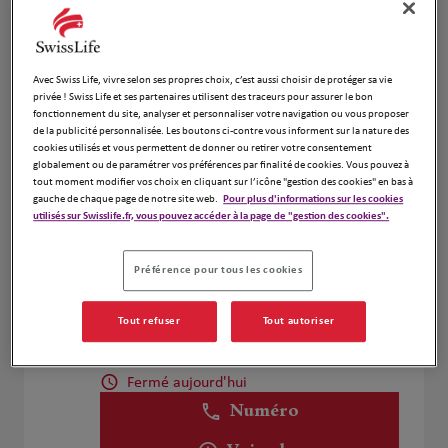
Voir plus
Avec Swiss Life, vivre selon ses propres choix, c’est aussi choisir de protéger sa vie
Stéphane Laskart
4
privée ! Swiss Life et ses partenaires utilisent des traceurs pour assurer le bon
fonctionnement du site, analyser et personnaliser votre navigation ou vous proposer
8 Boulevard Flandrin
de la publicité personnalisée. Les boutons ci-contre vous informent sur la nature des
5.51 km
75000 Paris 16ème
cookies utilisés et vous permettent de donner ou retirer votre consentement
Fermé aujourd'hui
globalement ou de paramétrer vos préférences par finalité de cookies. Vous pouvez à
tout moment modifier vos choix en cliquant sur l’icône "gestion des cookies" en bas à
Numéro
gauche de chaque page de notre site web.
Pour plus d'informations sur les cookies
utilisés sur Swisslife.fr, vous pouvez accéder à la page de "gestion des cookies".
Voir plus
Préférence pour tous les cookies
Judicaël GÉRARD
5
Tout refuser
Tout autoriser
45 RUE DU PRESIDENT WILSON
5.54 km
92300 LEVALLOIS PERRET
Fermé aujourd'hui
Numéro