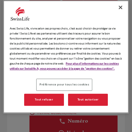
Voir plus
Antoine MALPEYRE
4
Avec Swiss Life, vivre selon ses propres choix, c’est aussi choisir de protéger sa vie
privée ! Swiss Life et ses partenaires utilisent des traceurs pour assurer le bon
118 Rue du Vieux Pont de Sèvres
fonctionnement du site, analyser et personnaliser votre navigation ou vous proposer
4.74 km
92100 Boulogne Billancourt
de la publicité personnalisée. Les boutons ci-contre vous informent sur la nature des
Fermé actuellement
cookies utilisés et vous permettent de donner ou retirer votre consentement
globalement ou de paramétrer vos préférences par finalité de cookies. Vous pouvez à
Numéro
tout moment modifier vos choix en cliquant sur l’icône "gestion des cookies" en bas à
gauche de chaque page de notre site web.
Pour plus d'informations sur les cookies
Voir plus
utilisés sur Swisslife.fr, vous pouvez accéder à la page de "gestion des cookies".
Préférence pour tous les cookies
Fd Assurance Finance
5
Tout refuser
Tout autoriser
12 Rue Du General De Gaulle
5.22 km
78350 Jouy En Josas
Fermé actuellement
Numéro